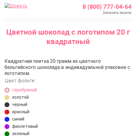
8 (800) 777-04-64
Заказать звонок
Главная
Цветной шоколад с логотипом 20 г
Каталог
квадратный
Шоколад с логотипом
Цветной шоколад с логотипом 20 г квадратный
Цветной шоколад с логотипом 2
Квадратная плитка 20 грамм из цветного
бельгийского шоколада в индивидуальной упаковке с
логотипом.
Цвет фольги:
серебряный
золотой
чёрный
красный
синий
фиолетовый
зеленый