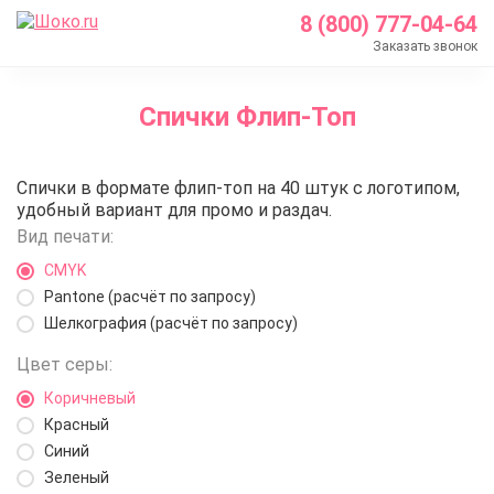
8 (800) 777-04-64
Заказать звонок
Главная
Спички Флип-Топ
Каталог
Спички с логотипом
Спички Флип-Топ
Спички в формате флип-топ на 40 штук с логотипом,
Спички Флип-Топ
удобный вариант для промо и раздач.
Вид печати:
CMYK
Pantone (расчёт по запросу)
Шелкография (расчёт по запросу)
Цвет серы:
Коричневый
Красный
Синий
Зеленый