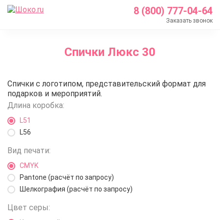
8 (800) 777-04-64
Заказать звонок
Главная
Спички Люкс 30
Каталог
Спички с логотипом
Спички Люкс 30
Спички с логотипом, представительский формат для
Спички Люкс 30
подарков и мероприятий.
Длина коробка:
L51
L56
Вид печати:
CMYK
Pantone (расчёт по запросу)
Шелкография (расчёт по запросу)
Цвет серы: