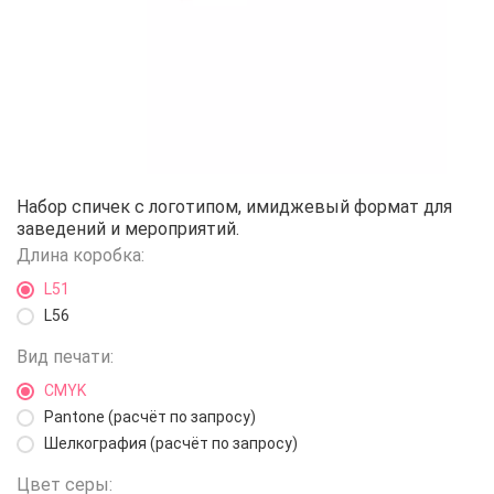
Спички Люкс 28
Набор спичек с логотипом, имиджевый формат для
заведений и мероприятий.
Длина коробка:
L51
L56
Вид печати:
CMYK
Pantone (расчёт по запросу)
Шелкография (расчёт по запросу)
Цвет серы: