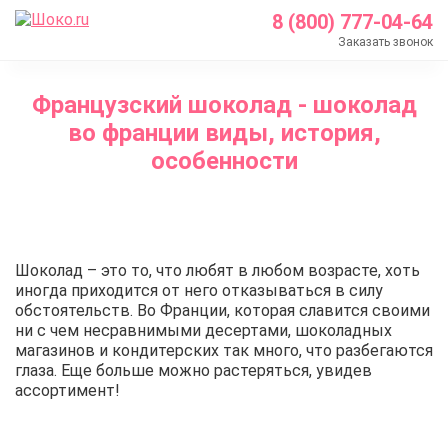
8 (800) 777-04-64
Заказать звонок
Главная
Французский шоколад - шоколад
О нас
во франции виды, история,
Блог
особенности
Французский шоколад - шоколад во франции вид
Шоколад – это то, что любят в любом возрасте, хоть
иногда приходится от него отказываться в силу
обстоятельств. Во Франции, которая славится своими
ни с чем несравнимыми десертами, шоколадных
магазинов и кондитерских так много, что разбегаются
глаза. Еще больше можно растеряться, увидев
ассортимент!