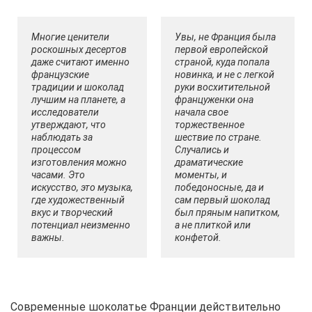
Многие ценители
Увы, не Франция была
роскошных десертов
первой европейской
даже считают именно
страной, куда попала
французские
новинка, и не с легкой
традиции и шоколад
руки восхитительной
лучшим на планете, а
француженки она
исследователи
начала свое
утверждают, что
торжественное
наблюдать за
шествие по стране.
процессом
Случались и
изготовления можно
драматические
часами. Это
моменты, и
искусство, это музыка,
победоносные, да и
где художественный
сам первый шоколад
вкус и творческий
был пряным напитком,
потенциал неизменно
а не плиткой или
важны.
конфетой.
Современные шоколатье Франции действительно