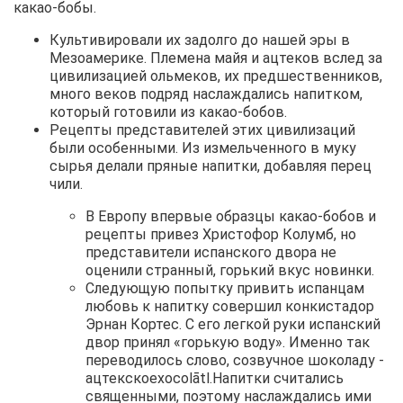
какао-бобы.
Культивировали их задолго до нашей эры в
Мезоамерике. Племена майя и ацтеков вслед за
цивилизацией ольмеков, их предшественников,
много веков подряд наслаждались напитком,
который готовили из какао-бобов.
Рецепты представителей этих цивилизаций
были особенными. Из измельченного в муку
сырья делали пряные напитки, добавляя перец
чили.
В Европу впервые образцы какао-бобов и
рецепты привез Христофор Колумб, но
представители испанского двора не
оценили странный, горький вкус новинки.
Следующую попытку привить испанцам
любовь к напитку совершил конкистадор
Эрнан Кортес. С его легкой руки испанский
двор принял «горькую воду». Именно так
переводилось слово, созвучное шоколаду -
ацтекскоеxocolātl.Напитки считались
священными, поэтому наслаждались ими