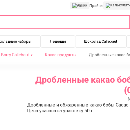
Акции
Прайсы
коладные наборы
Леденцы
Шоколад Callebaut
Barry Callebaut
Какао продукты
Дробленные какао боб
г)
Дробленные какао бобы
(
Дробленные и обжаренные какао бобы Cacao B
Цена указана за упаковку 50 г.