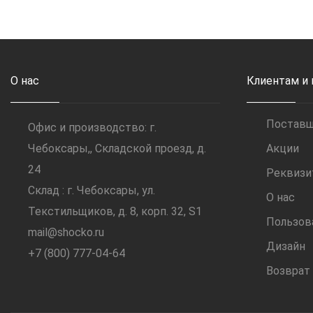
О нас
Клиентам и
Постав
Офис и производство: г.
Чебоксары,, Складской проезд, д.
Акции
24
Реквиз
Склад : г. Чебоксары, ул.
О нас
Текстильщиков, д. 8, корп. 32, S1
Пользов
mail@shocko.ru
Дизайн
+7 (800) 777-04-64
Возврат