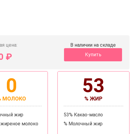
ая цена:
В наличии на складе
0
₽
Купить
0
53
% МОЛОКО
% ЖИР
очный жир
53% Какао-масло
зжиреное молоко
% Молочный жир