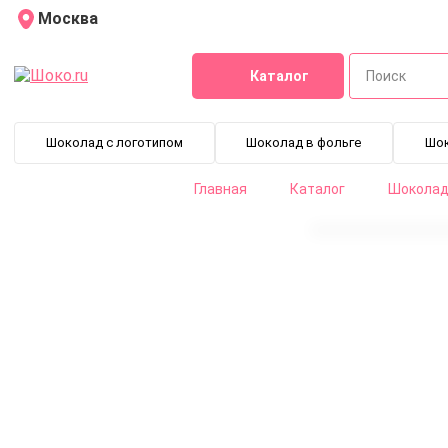
Москва
Каталог
Шоколад с логотипом
Шоколад в фольге
Шо
Главная
Каталог
Шоколад 
Дробленные какао бобы Grue de cacao Cacao Barry (0,05 к
NIBS-S-050