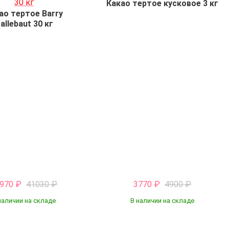
Какао тертое кусковое 3 кг
ао тертое Barry
allebaut 30 кг
3970
₽
41030
₽
3770
₽
4900
₽
наличии на складе
В наличии на складе
Купить
Купить