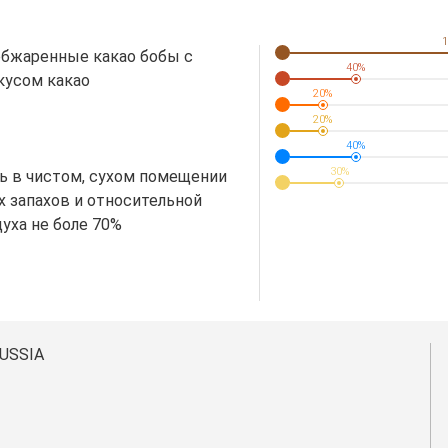
1
обжаренные какао бобы с
40%
усом какао
20%
20%
40%
30%
ь в чистом, сухом помещении
х запахов и относительной
уха не боле 70%
USSIA