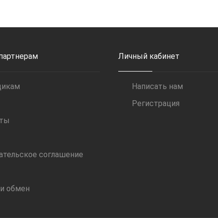
 партнерам
Личный кабинет
щикам
Написать нам
Регистрация
иты
ательское соглашение
 и обмен