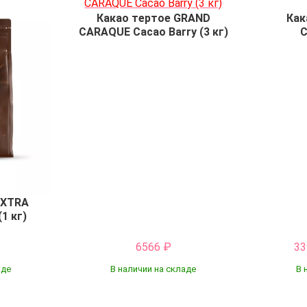
Какао тертое GRAND
Как
CARAQUE Cacao Barry (3 кг)
C
EXTRA
(1 кг)
6566
₽
3
аде
В наличии на складе
В 
Купить