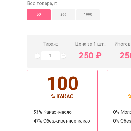
Вес товара, г:
50
200
1000
Тираж:
Цена за 1 шт.:
Итогов
250
₽
25
100
% КАКАО
53% Какао-масло
0% Мол
47% Обезжиренное какао
0% Обе