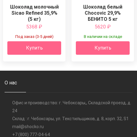
Шоколад белый
Шоколад молочный
Chocovic 29,9%
Sicao Refined 35,9%
БЕНИТО 5 кг
(5 кг)
5368
₽
5620
₽
Под заказ (3-5 дней)
В наличии на складе
Купить
Купить
О нас
Офис и производство: г. Чебоксары,, Складской проезд, д.
24
Склад : г. Чебоксары, ул. Текстильщиков, д. 8, корп. 32, S1
mail@shocko.ru
+7 (800) 777-04-64