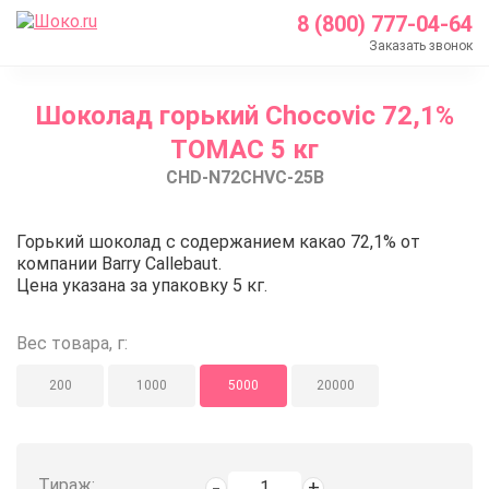
8 (800) 777-04-64
Заказать звонок
Главная
Шоколад горький Chocovic 72,1%
Каталог
ТОМАС 5 кг
Шоколад Barry Callebaut
CHD-N72CHVC-25B
Темный шоколад
Шоколад горький Chocovic 72,1% ТОМАС 5 кг
Шоколад горький Chocovic 72,1
Горький шоколад с содержанием какао 72,1% от
компании Barry Callebaut.
Цена указана за упаковку 5 кг.
Вес товара, г:
200
1000
5000
20000
Тираж: