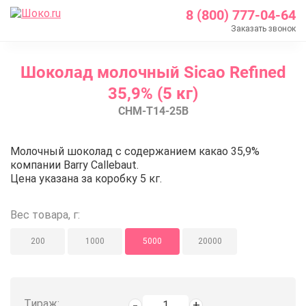
8 (800) 777-04-64
Заказать звонок
Главная
Шоколад молочный Sicao Refined
Каталог
35,9% (5 кг)
Шоколад Barry Callebaut
CHM-T14-25B
Молочный шоколад
Шоколад молочный Sicao Refined 35,9% (5 кг)
Шоколад молочный Sicao Refined
Молочный шоколад с содержанием какао 35,9%
компании Barry Callebaut.
Цена указана за коробку 5 кг.
Вес товара, г:
200
1000
5000
20000
Тираж: