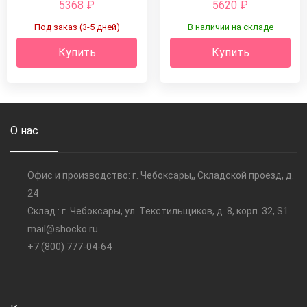
5368
₽
5620
₽
Под заказ (3-5 дней)
В наличии на складе
Купить
Купить
О нас
Офис и производство: г. Чебоксары,, Складской проезд, д.
24
Склад : г. Чебоксары, ул. Текстильщиков, д. 8, корп. 32, S1
mail@shocko.ru
+7 (800) 777-04-64