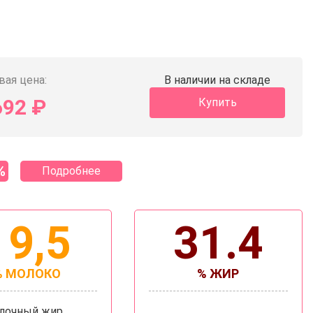
вая цена:
В наличии на складе
692
₽
Купить
%
Подробнее
19,5
31.4
% МОЛОКО
% ЖИР
олочный жир