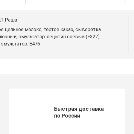
НЛ Раша
хое цельное молоко, тёртое какао, сыворотка
лочный, эмульгатор: лецитин соевый (Е322),
 эмульгатор: E476
Быстрая доставка
по России