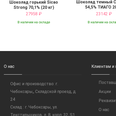
Шоколад темный C
Шоколад горький Sicao
54,5% ТИАГО 20
Strong 70,1% (20 кг)
27958
₽
23142
₽
В наличии на складе
В наличии на скл
Купить
Купить
О нас
Клиентам и
Постав
Офис и производство: г.
Чебоксары,, Складской проезд, д.
Акции
24
Реквиз
Склад : г. Чебоксары, ул.
О нас
Текстильщиков, д. 8, корп. 32, S1