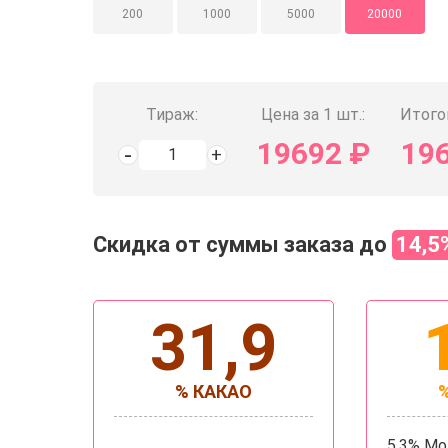
200
1000
5000
20000
Тираж:
Цена за 1 шт.:
Итого
19692
₽
19
Скидка от суммы заказа до
14,5
31,9
% КАКАО
5.3% М