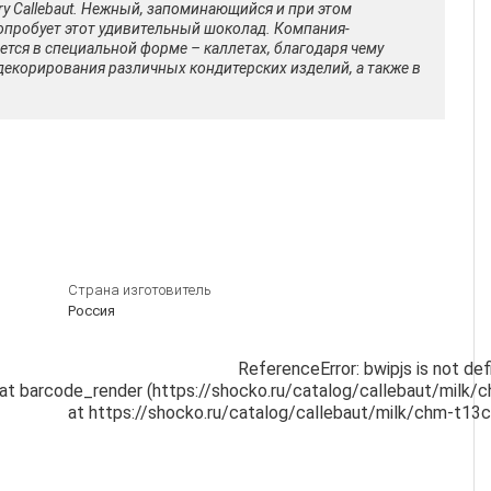
ry Callebaut. Нежный, запоминающийся и при этом
опробует этот удивительный шоколад. Компания-
тся в специальной форме – каллетах, благодаря чему
декорирования различных кондитерских изделий, а также в
Страна изготовитель
Россия
ReferenceError: bwipjs is not def
  at barcode_render (https://shocko.ru/catalog/callebaut/milk/
    at https://shocko.ru/catalog/callebaut/milk/chm-t13