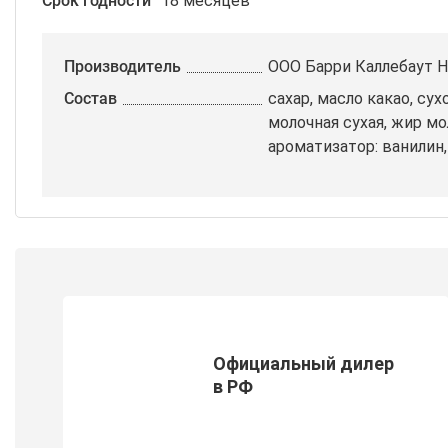
Срок годности
18 месяцев
Производитель
ООО Барри Каллебаут 
Состав
сахар, масло какао, су
молочная сухая, жир мо
ароматизатор: ванилин,
Официальный дилер
в РФ