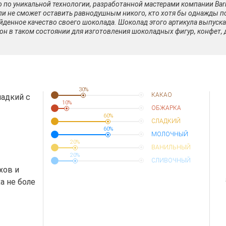
о по уникальной технологии, разработанной мастерами компании Bar
ли не сможет оставить равнодушным никого, кто хотя бы однажды п
денное качество своего шоколада. Шоколад этого артикула выпускае
он в таком состоянии для изготовления шоколадных фигур, конфет, 
30%
КАКАО
ладкий с
10%
ОБЖАРКА
60%
СЛАДКИЙ
60%
МОЛОЧНЫЙ
20%
ВАНИЛЬНЫЙ
20%
СЛИВОЧНЫЙ
хов и
  
а не боле