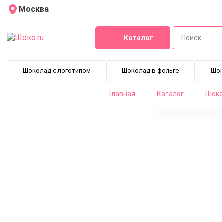
Москва
Каталог
Шоколад с логотипом
Шоколад в фольге
Шо
Главная
Каталог
Шоко
Шоколад молочный Chocovic 31,9% МАТЕО 20 кг
CHM-T13CHVC-814