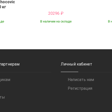
hocovic
 кг
20296
₽
аде
В наличии на складе
В 
Купить
 партнерам
Личный кабинет
щикам
Написать нам
Регистрация
иты