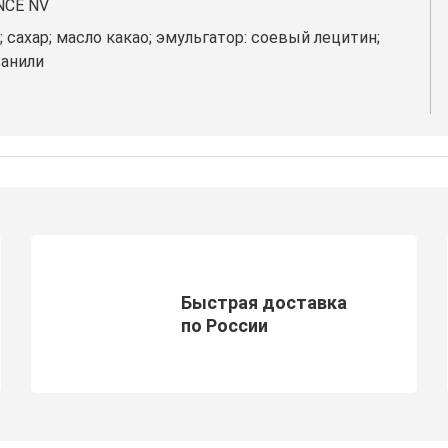
NCE NV
; сахар; масло какао; эмульгатор: соевый лецитин;
ванили
Быстрая доставка
по России