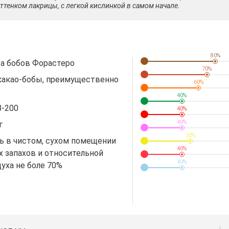
тенком лакрицы, с легкой кислинкой в самом начале.
80%
та бобов Форастеро
70%
какао-бобы, преимущественно
60%
40%
-200
40%
40%
г
50%
ь в чистом, сухом помещении
40%
х запахов и относительной
40%
уха не боле 70%