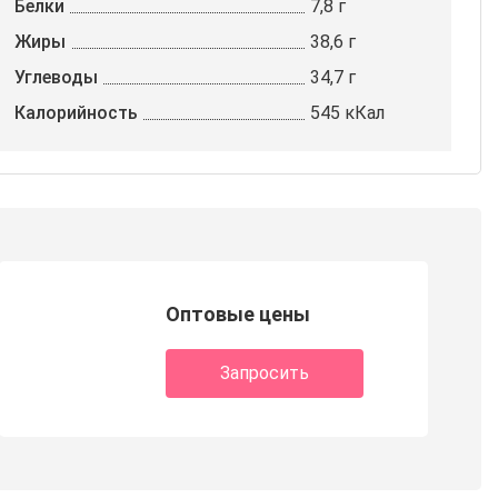
Белки
7,8 г
Жиры
38,6 г
Углеводы
34,7 г
Калорийность
545 кКал
Оптовые цены
Запросить