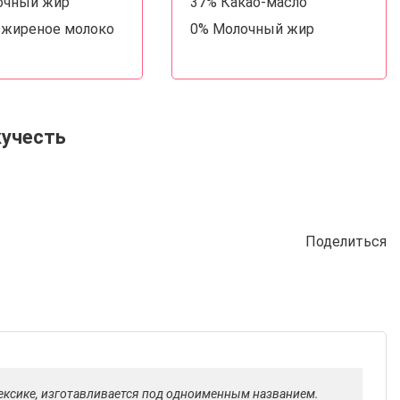
очный жир
37% Какао-масло
зжиреное молоко
0% Молочный жир
кучесть
Поделиться
 Мексике, изготавливается под одноименным названием.