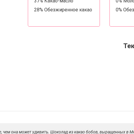
37% Какао-масло
0% Мол
28% Обезжиренное какао
0% Обе
Те
 все, чем она может удивить. Шоколад из какао бобов, выращенных в