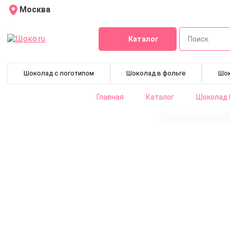
Москва
Каталог
Шоколад с логотипом
Шоколад в фольге
Шо
Главная
Каталог
Шоколад B
Шоколад темный Mexico 66% Cacao Barry (0,2 кг)
CHD-N66MEX-2B-200