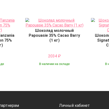
Шоколад молочный
anzania
Papouasie 35% Cacao Barry
Шокола
ion 75%
(1 кг)
Signat
г)
C
2034
₽
аде
В наличии на складе
В 
Купить
 партнерам
Личный кабинет