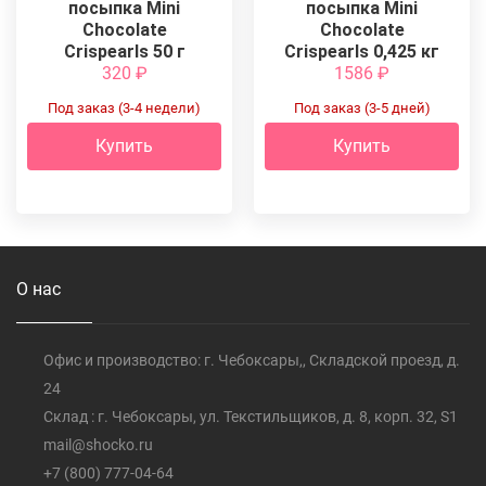
посыпка Mini
посыпка Mini
Chocolate
Chocolate
Crispearls 50 г
Crispearls 0,425 кг
320
₽
1586
₽
Под заказ (3-4 недели)
Под заказ (3-5 дней)
Купить
Купить
О нас
Офис и производство: г. Чебоксары,, Складской проезд, д.
24
Склад : г. Чебоксары, ул. Текстильщиков, д. 8, корп. 32, S1
mail@shocko.ru
+7 (800) 777-04-64