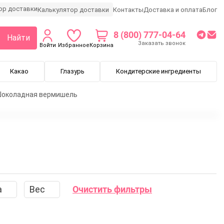
Калькулятор доставки
Контакты
Доставка и оплата
Блог
8 (800) 777-04-64
Найти
Заказать звонок
Войти
Избранное
Корзина
Какао
Глазурь
Кондитерские ингредиенты
околадная вермишель
ые завитки
Шоколадная посыпка
а
Вес
Очистить фильтры