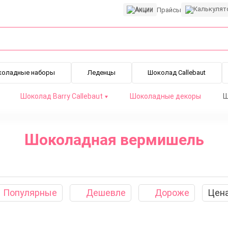
Акции
Прайсы
коладные наборы
Леденцы
Шоколад Callebaut
Шоколад Barry Callebaut
Шоколадные декоры
Ш
Шоколадная вермишель
ши
Вафельная крошка
Капсулы для трюфелей
Шоколадн
Популярные
Дешевле
Дороже
Цен