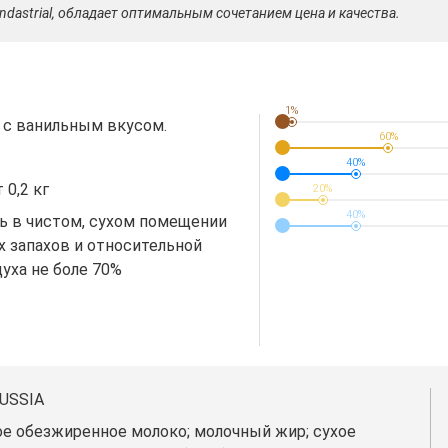
indastrial, обладает оптимальным сочетанием цена и качества.
1%
 с ванильным вкусом.
60%
40%
 0,2 кг
20%
40%
ь в чистом, сухом помещении
х запахов и относительной
уха не боле 70%
USSIA
хое обезжиренное молоко; молочный жир; сухое