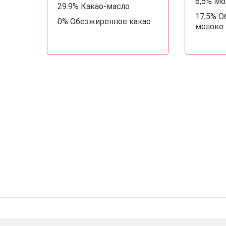
6,5% М
29.9% Какао-масло
17,5% 
0% Обезжиренное какао
молоко