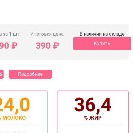
 за 1 шт.:
Итоговая цена:
В наличии на складе
90
₽
390
₽
Купить
%
Подробнее
24,0
36,4
% МОЛОКО
% ЖИР