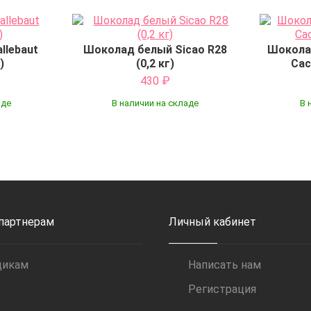
llebaut
Шоколад белый Sicao R28
Шокола
)
(0,2 кг)
Cac
430
₽
аде
В наличии на складе
В 
Купить
 партнерам
Личный кабинет
щикам
Написать нам
Регистрация