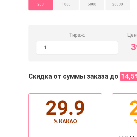
200
1000
5000
20000
Тираж:
Цена
3
Скидка от суммы заказа до
14,5
29.9
% КАКАО