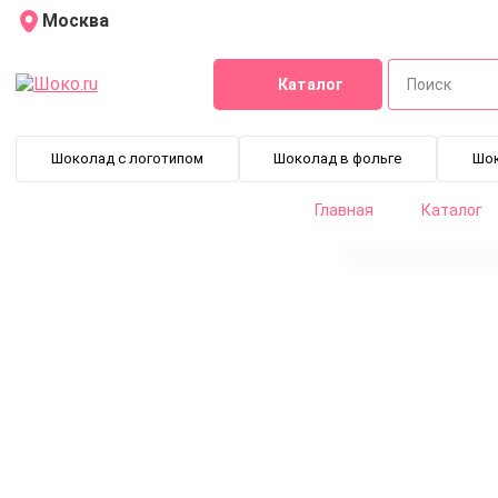
Москва
Каталог
Шоколад с логотипом
Шоколад в фольге
Шо
Главная
Каталог
Шоколад белый Sicao U25 (0,2 кг)
CHW-U25-200