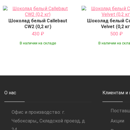
Шоколад белый Callebaut
Шоколад белый Ca
CW2 (0,2 кг)
Velvet (0,2 кг
430
₽
500
₽
В наличии на складе
В наличии на скл
Купить
Купить
О нас
Клиентам и
Постав
Офис и производство: г.
Чебоксары,, Складской проезд, д.
Акции
24