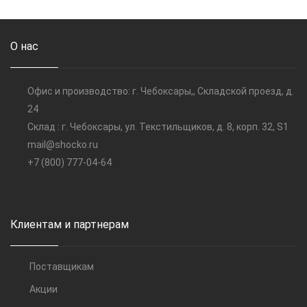
О нас
Офис и производство: г. Чебоксары,, Складской проезд, д.
24
Склад : г. Чебоксары, ул. Текстильщиков, д. 8, корп. 32, S1
mail@shocko.ru
+7 (800) 777-04-64
Клиентам и партнерам
Поставщикам
Акции