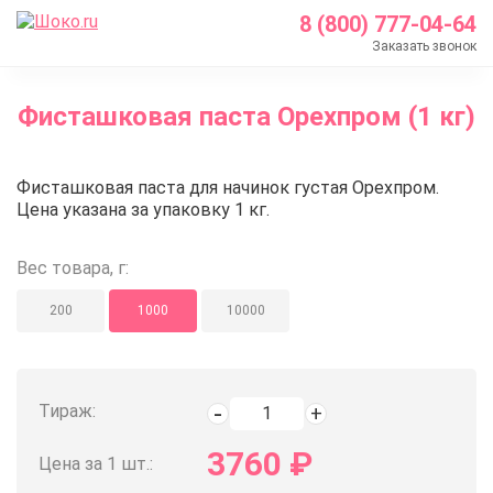
8 (800) 777-04-64
Заказать звонок
Главная
Фисташковая паста Орехпром (1 кг)
Каталог
Кондитерские ингредиенты
Фисташковая паста Орехпром (1
Фисташковая паста для начинок густая Орехпром.
Ореховые пасты
Цена указана за упаковку 1 кг.
Фисташковая паста
Фисташковая паста Орехпром (1 кг)
Вес товара, г:
200
1000
10000
Тираж:
3760
₽
Цена за 1 шт.: