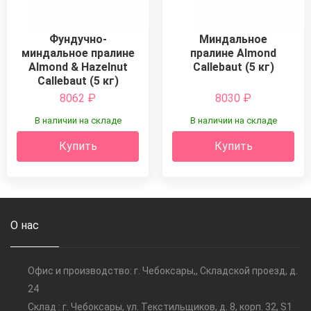
Миндальное
Фундучно-
пралине Almond
миндальное пралине
Callebaut (5 кг)
Almond & Hazelnut
Callebaut (5 кг)
8062
₽
8030
₽
В наличии на складе
В наличии на складе
Купить
Купить
О нас
Офис и производство: г. Чебоксары,, Складской проезд, д.
24
Склад : г. Чебоксары, ул. Текстильщиков, д. 8, корп. 32, S1