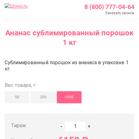
8 (800) 777-04-64
Заказать звонок
Главная
Ананас сублимированный порошок
Каталог
1 кг
Кондитерские ингредиенты
Сублимированные ягоды и фрукты
Ананас сублимированный порош
Сублимированный порошок из ананаса в упаковке 1
Ананас сублимированный порошок 1 кг
кг.
Вес товара, г:
50
250
1000
Тираж: