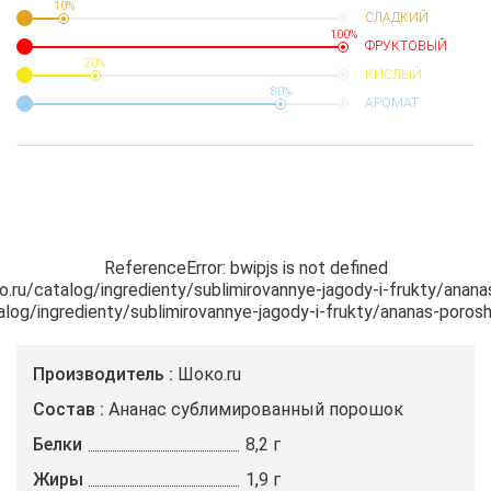
10%
СЛАДКИЙ
100%
ФРУКТОВЫЙ
20%
КИСЛЫЙ
80%
АРОМАТ
ReferenceError: bwipjs is not defined

ko.ru/catalog/ingredienty/sublimirovannye-jagody-i-frukty/anana
atalog/ingredienty/sublimirovannye-jagody-i-frukty/ananas-poros
Производитель
Шоко.ru
Состав
Ананас сублимированный порошок
Белки
8,2 г
Жиры
1,9 г