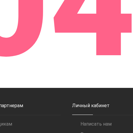
0
 партнерам
Личный кабинет
щикам
Написать нам