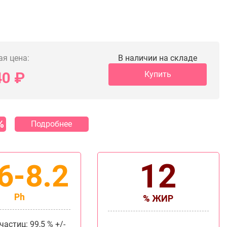
ая цена:
В наличии на складе
40
₽
Купить
%
Подробнее
12
6-8.2
Ph
% ЖИР
астиц: 99,5 % +/-