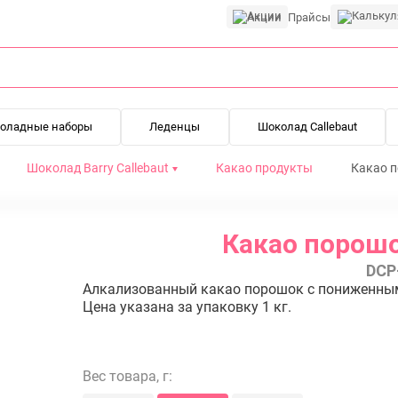
Акции
Прайсы
оладные наборы
Леденцы
Шоколад Callebaut
Шоколад Barry Callebaut
Какао продукты
Какао п
Какао порошо
DCP
Алкализованный какао порошок c пониженным 
Цена указана за упаковку 1 кг.
Вес товара, г: