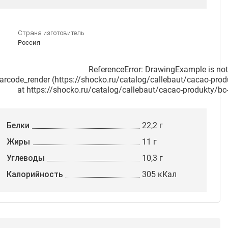
Страна изготовитель
Россия
ReferenceError: DrawingExample is not 
 barcode_render (https://shocko.ru/catalog/callebaut/cacao-prod
    at https://shocko.ru/catalog/callebaut/cacao-produkty/bc
Белки
22,2 г
Жиры
11 г
Углеводы
10,3 г
Калорийность
305 кКал