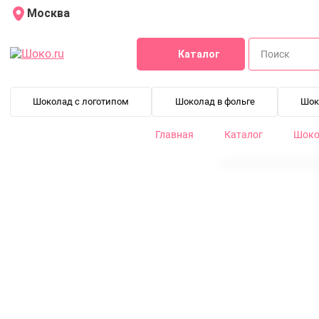
Москва
Каталог
Шоколад с логотипом
Шоколад в фольге
Шок
Главная
Каталог
Шокол
Какао порошок Bensdorp 22-24% коричневый (0,2 кг)
100033-200