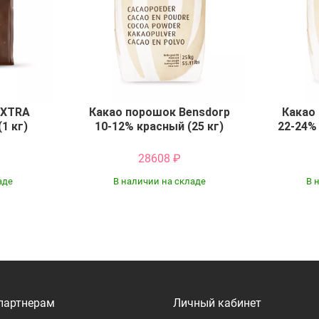
EXTRA
Какао порошок Bensdorp
Какао
(1 кг)
10-12% красный (25 кг)
22-24%
28608
₽
аде
В наличии на складе
В 
Купить
партнерам
Личный кабинет