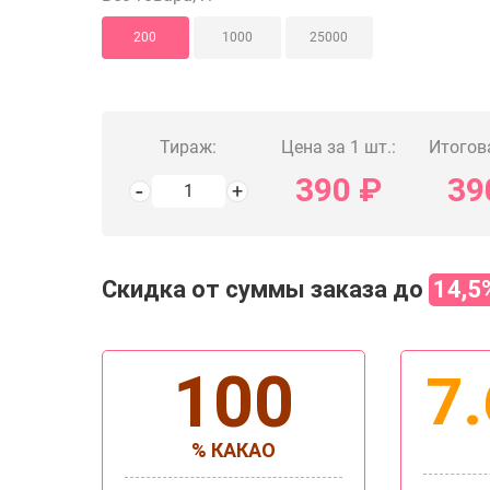
200
1000
25000
Тираж:
Цена за 1 шт.:
Итогов
390
₽
39
Скидка от суммы заказа до
14,5
100
7.
% КАКАО