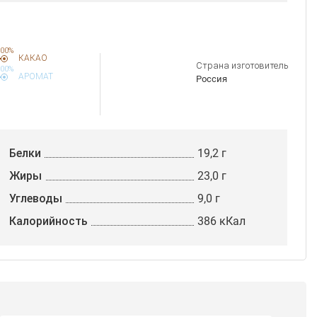
00%
КАКАО
Страна изготовитель
00%
АРОМАТ
Россия
Белки
19,2 г
Жиры
23,0 г
Углеводы
9,0 г
Калорийность
386 кКал