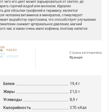
 чего его цвет может варьироваться от светло- до
варить горячей водой или молоком. Идеален
ть для обсыпки трюфелей и тирамису, является
для человека витаминов и минералов, стимулирует
ивает выработку серотонина, что способствует улучшению
пикатехин снижает артериальное давление, магний
го чая, в какао очень мало кофеина, поэтому напиток
00%
КАКАО
Страна изготовитель
00%
АРОМАТ
Франция
Белки
19,4 г
Жиры
21,0 г
Углеводы
8,9 г
Калорийность
370 кКал