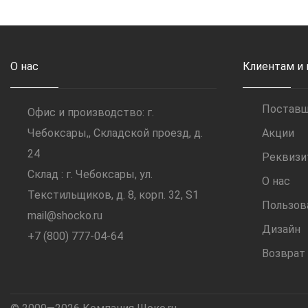
О нас
Клиентам и
Постав
Офис и производство: г.
Чебоксары,, Складской проезд, д.
Акции
24
Реквиз
Склад : г. Чебоксары, ул.
О нас
Текстильщиков, д. 8, корп. 32, S1
Пользов
mail@shocko.ru
Дизайн
+7 (800) 777-04-64
Возврат