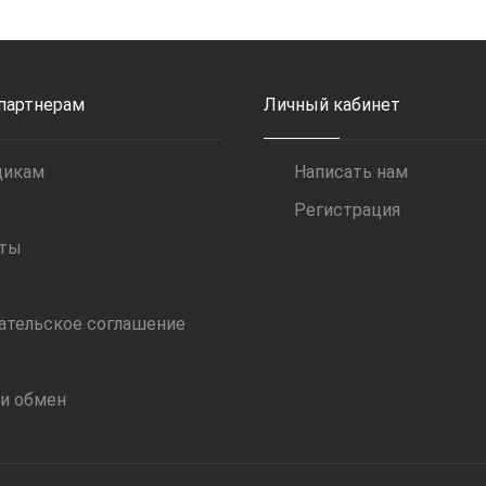
 партнерам
Личный кабинет
щикам
Написать нам
Регистрация
иты
ательское соглашение
 и обмен