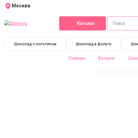
Москва
Каталог
Шоколад с логотипом
Шоколад в фольге
Шо
Главная
Каталог
Шоко
Какао порошок Rouge Ultime красный 20-22% (1 кг)
DCP-20VERUL-89B