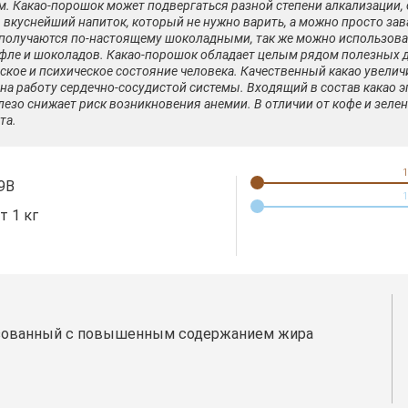
 Какао-порошок может подвергаться разной степени алкализации, от
я вкуснейший напиток, который не нужно варить, а можно просто за
е получаются по-настоящему шоколадными, так же можно использова
уфле и шоколадов. Какао-порошок обладает целым рядом полезных 
кое и психическое состояние человека. Качественный какао увелич
на работу сердечно-сосудистой системы. Входящий в состав какао э
зо снижает риск возникновения анемии. В отличии от кофе и зелено
та.
1
9B
1
т 1 кг
изованный с повышенным содержанием жира