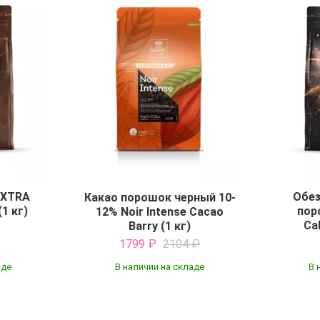
EXTRA
Обез
Какао порошок черный 10-
(1 кг)
пор
12% Noir Intense Cacao
Cal
Barry (1 кг)
1799
₽
2104
₽
аде
В наличии на складе
В 
Купить