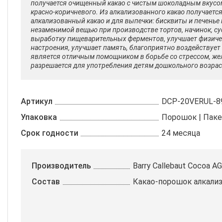
получается очищенный какао с чистым шоколадным вкусом.
красно-коричневого. Из алкализованного какао получаетс
алкализованный какао и для выпечки: бисквиты и печень
незаменимой вещью при производстве тортов, начинок, с
выработку пищеварительных ферментов, улучшает физичес
настроения, улучшает память, благоприятно воздействует 
является отличным помощником в борьбе со стрессом, желе
разрешается для употребления детям дошкольного возрас
Артикул
DCP-20VERUL-8
Упаковка
Порошок | Паке
Срок годности
24 месяца
Производитель
Barry Callebaut Cocoa AG
Состав
Какао-порошок алкал