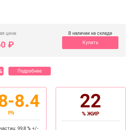
ая цена:
В наличии на складе
60
₽
Купить
%
Подробнее
22
8-8.4
Ph
% ЖИР
частиц: 99,8 % +/-