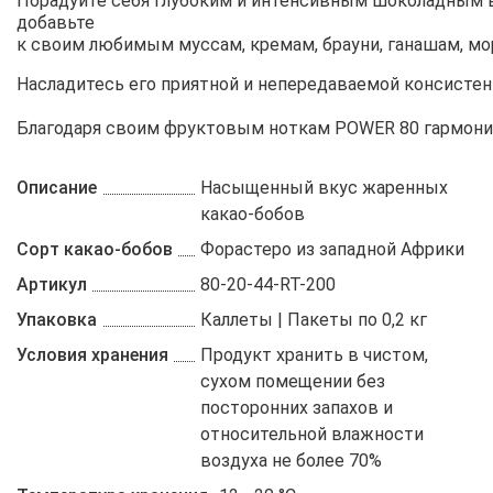
Порадуйте
себя
глубоким
и
интенсивным
шоколадным
добавьте
к
своим
любимым
муссам
,
кремам
,
брауни
,
ганашам
,
мо
Насладитесь
его
приятной
и
непередаваемой
консистен
Благодаря
своим
фруктовым
ноткам
POWER
80
гармони
Описание
Насыщенный вкус жаренных
какао-бобов
Сорт какао-бобов
Форастеро из западной Африки
Артикул
80-20-44-RT-200
Упаковка
Каллеты | Пакеты по 0,2 кг
Условия хранения
Продукт хранить в чистом,
сухом помещении без
посторонних запахов и
относительной влажности
воздуха не более 70%