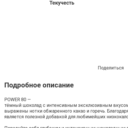
Текучесть
Поделиться
Описание
Отзывы
Рецепты
POWER
80
—
тёмный
шоколад
с
интенсивным
эксклюзивным
вкусо
выражены
нотки
обжаренного
какао
и
горечь
.
Благодар
является
полезной
добавкой
для
любимейших
низкокал