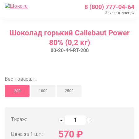
8 (800) 777-04-64
Заказать звонок
Главная
Шоколад горький Callebaut Power
Каталог
80% (0,2 кг)
Шоколад Barry Callebaut
80-20-44-RT-200
Темный шоколад
Шоколад горький Callebaut Power 80% (0,2 кг)
Шоколад горький Callebaut Power
Вес товара, г:
200
1000
2500
Тираж:
570
₽
Цена за 1 шт.: