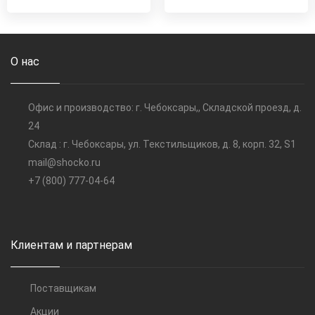
О нас
Офис и производство: г. Чебоксары,, Складской проезд, д.
24
Склад : г. Чебоксары, ул. Текстильщиков, д. 8, корп. 32, S1
mail@shocko.ru
+7 (800) 777-04-64
Клиентам и партнерам
Поставщикам
Акции