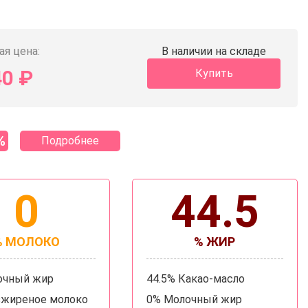
ая цена:
В наличии на складе
40
₽
Купить
%
Подробнее
0
44.5
% МОЛОКО
% ЖИР
очный жир
44.5% Какао-масло
зжиреное молоко
0% Молочный жир