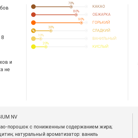
70%
КАКАО
обов
80%
ОБЖАРКА
90%
ГОРЬКИЙ
30%
СЛАДКИЙ
10%
 8
ВАНИЛЬНЫЙ
20%
КИСЛЫЙ
хов и
  
а не
GIUM NV
какао-порошок с пониженным содержанием жира;
цитин; натуральный ароматизатор: ваниль