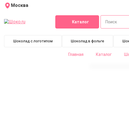
Москва
Каталог
Шоколад с логотипом
Шоколад в фольге
Шо
Главная
Каталог
Шо
Шоколад горький Callebaut Power 80% (2,5 кг)
80-20-44-E4-U71