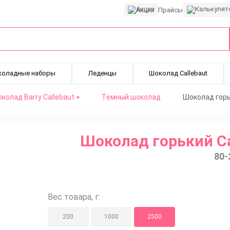
Акции
Прайсы
коладные наборы
Леденцы
Шоколад Callebaut
колад Barry Callebaut
Темный шоколад
Шоколад горьк
Шоколад горький Cal
80-
Вес товара, г:
200
1000
2500