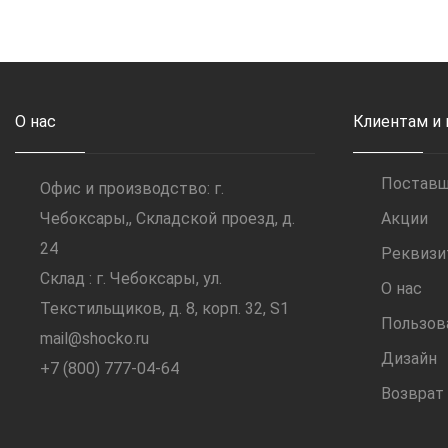
О нас
Клиентам и
Постав
Офис и производство: г.
Чебоксары,, Складской проезд, д.
Акции
24
Реквиз
Склад : г. Чебоксары, ул.
О нас
Текстильщиков, д. 8, корп. 32, S1
Пользов
mail@shocko.ru
Дизайн
+7 (800) 777-04-64
Возврат