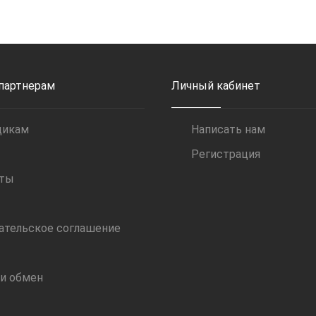
 партнерам
Личный кабинет
щикам
Написать нам
Регистрация
иты
ательское соглашение
 и обмен