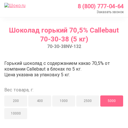
8 (800) 777-04-64
Заказать звонок
Главная
Шоколад горький 70,5% Callebaut
Каталог
70-30-38 (5 кг)
Шоколад Barry Callebaut
70-30-38NV-132
Темный шоколад
Шоколад горький 70,5% Callebaut 70-30-38 (5 кг)
Шоколад горький 70,5% Callebau
Горький шоколад с содержанием какао 70,5% от
компании Callebaut а блоках по 5 кг.
Цена указана за упаковку 5 кг.
Вес товара, г:
200
400
1000
2500
5000
10000