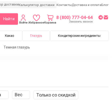
Калькулятор доставки
Контакты
Доставка и оплата
Блог
8 (800) 777-04-64
Найти
Заказать звонок
Войти
Избранное
Корзина
Какао
Глазурь
Кондитерские ингредиенты
Темная глазурь
Глазурь на эквиваленте
Жировая глазурь
а
Вес
Только со скидкой