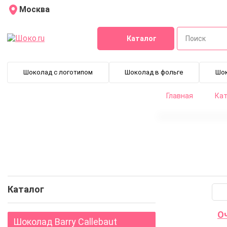
Москва
Каталог
Шоколад с логотипом
Шоколад в фольге
Шо
Главная
Кат
Кондитерский гель
Фондант - помадка
Каталог
Шоколад Barry Callebaut