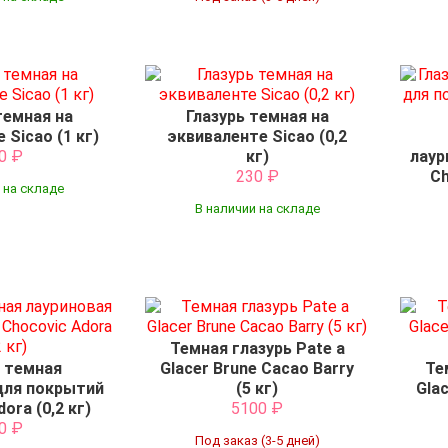
темная на
Глазурь темная на
 Sicao (1 кг)
эквиваленте Sicao (0,2
20
₽
кг)
лаур
230
₽
Ch
 на складе
В наличии на складе
Темная глазурь Pate a
ь темная
Glacer Brune Cacao Barry
Те
для покрытий
(5 кг)
Gla
ora (0,2 кг)
5100
₽
10
₽
Под заказ (3-5 дней)