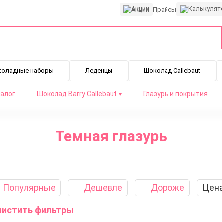
Акции
Прайсы
коладные наборы
Леденцы
Шоколад Callebaut
алог
Шоколад Barry Callebaut
Глазурь и покрытия
Темная глазурь
Молочная глазурь
Белая глазурь
Лауриновая глазурь
Популярные
Дешевле
Дороже
Цен
Очистить фильтры