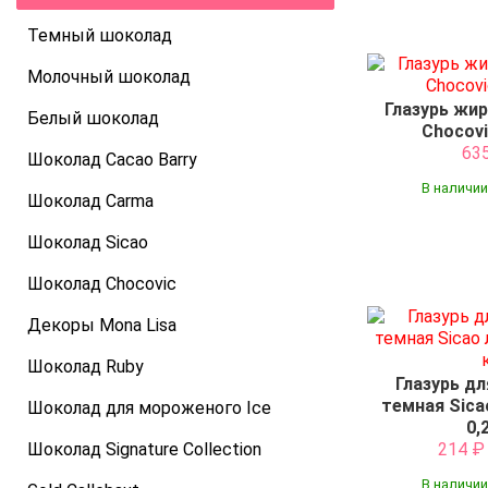
Темный шоколад
Молочный шоколад
Глазурь жи
Белый шоколад
Chocovi
63
Шоколад Cacao Barry
В наличии
Шоколад Carma
Шоколад Sicao
Шоколад Chocovic
Декоры Mona Lisa
Шоколад Ruby
Глазурь д
темная Sica
Шоколад для мороженого Ice
0,
Шоколад Signature Collection
214
В наличии