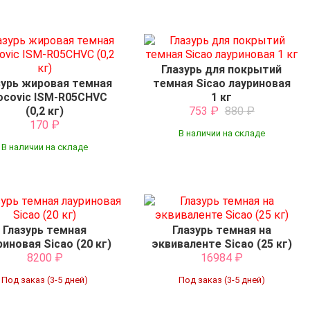
Глазурь для покрытий
зурь жировая темная
темная Sicao лауриновая
ocovic ISM-R05CHVC
1 кг
(0,2 кг)
753
₽
880
₽
170
₽
В наличии на складе
В наличии на складе
Глазурь темная
Глазурь темная на
риновая Sicao (20 кг)
эквиваленте Sicao (25 кг)
8200
₽
16984
₽
Под заказ (3-5 дней)
Под заказ (3-5 дней)