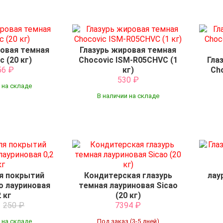
ровая темная
Глазурь жировая темная
c (20 кг)
Chocovic ISM-R05CHVC (1
Гла
56
₽
кг)
Ch
530
₽
 на складе
В наличии на складе
ля покрытий
Кондитерская глазурь
лау
o лауриновая
темная лауриновая Sicao
2 кг
(20 кг)
₽
250
₽
7394
₽
 на складе
Под заказ (3-5 дней)