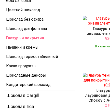
Gold Callebaut
Цветной шоколад
Шоколад без сахара
Шоколад для фонтана
Глазурь 
эквиваленте
Глазурь и покрытия
9
В наличии
Начинки и кремы
Шоколад термостабильный
Какао продукты
Шоколадные декоры
Кондитерский шоколад
Глазур
Шоколад Cargill
лауриновая 
Chocovic Ad
2
Шоколад Irca