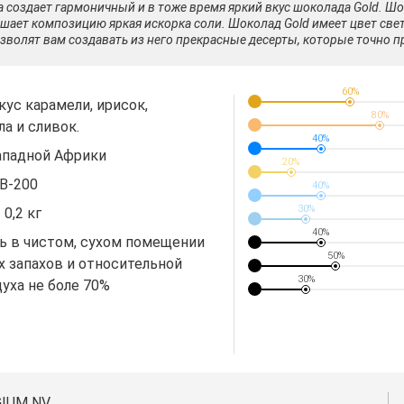
 создает гармоничный и в тоже время яркий вкус шоколада Gold. Ш
ршает композицию яркая искорка соли. Шоколад Gold имеет цвет све
зволят вам создавать из него прекрасные десерты, которые точно пр
60%
ус карамели, ирисок,
80%
а и сливок.
40%
ападной Африки
20%
B-200
40%
30%
 0,2 кг
40%
ь в чистом, сухом помещении
50%
х запахов и относительной
30%
уха не боле 70%
GIUM NV