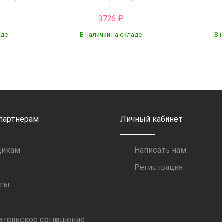
3726
₽
аде
В наличии на складе
В 
Купить
 партнерам
Личный кабинет
щикам
Написать нам
Регистрация
иты
ательское соглашение