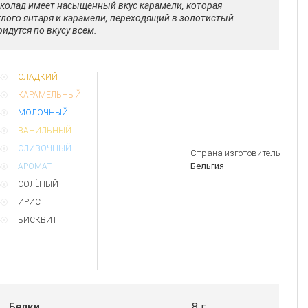
околад имеет насыщенный вкус карамели, которая
тлого янтаря и карамели, переходящий в золотистый
идутся по вкусу всем.
СЛАДКИЙ
КАРАМЕЛЬНЫЙ
МОЛОЧНЫЙ
ВАНИЛЬНЫЙ
СЛИВОЧНЫЙ
Страна изготовитель
Бельгия
АРОМАТ
СОЛЁНЫЙ
ИРИС
БИСКВИТ
Белки
8 г