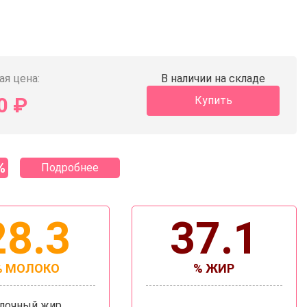
ая цена:
В наличии на складе
0
₽
Купить
%
Подробнее
28.3
37.1
% МОЛОКО
% ЖИР
олочный жир