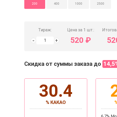
200
400
1000
2500
Тираж:
Цена за 1 шт.:
Итогов
520
₽
52
Скидка от суммы заказа до
14,5
30.4
% КАКАО
6.7% М