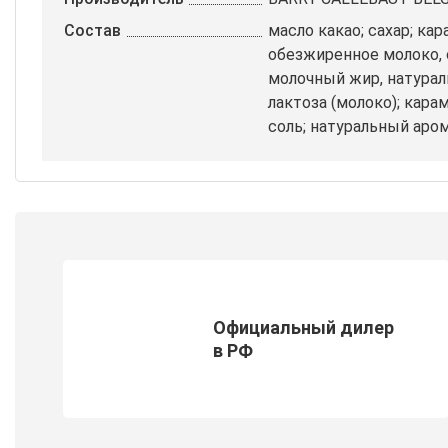
Состав
масло какао; сахар; к
обезжиренное молоко, 
молочный жир, натурал
лактоза (молоко); кара
cоль; натуральный аро
Официальный дилер
в РФ