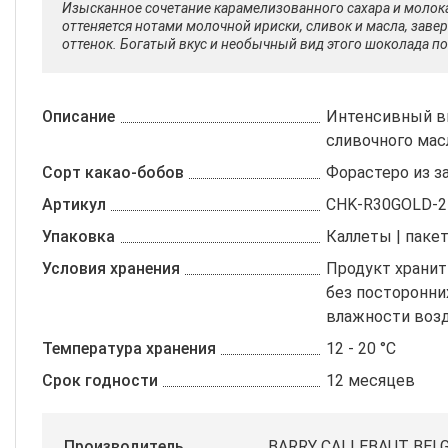
Изысканное сочетание карамелизованного сахара и молока
оттеняется нотами молочной ириски, сливок и масла, заве
оттенок. Богатый вкус и необычный вид этого шоколада по
Описание
Интенсивный вк
сливочного масл
Сорт какао-бобов
Форастеро из з
Артикул
CHK-R30GOLD-2
Упаковка
Каллеты | пакет
Условия хранения
Продукт хранит
без посторонни
влажности возд
Температура хранения
12 - 20 °C
Срок годности
12 месяцев
Производитель
BARRY CALLEBAUT BEL