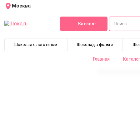
Москва
Каталог
Шоколад с логотипом
Шоколад в фольге
Шо
Главная
Катало
Шоколад Callebaut Gold (0,2 кг)
CHK-R30GOLD-2B-200