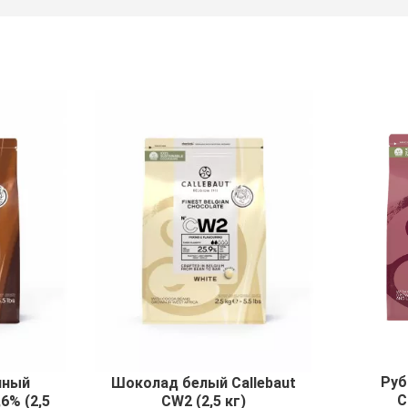
Руб
чный
Шоколад белый Callebaut
C
,6% (2,5
CW2 (2,5 кг)