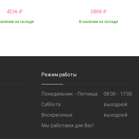
4236
₽
2868
₽
наличии на складе
В наличии на складе
Купить
Купить
Режим работы
Понедельник - Пятница:
08:00 - 17:00
Суббота:
выходной
Воскресенье:
выходной
Мы работаем для Вас!