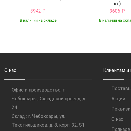
кг)
3942
₽
3606
₽
В наличии на складе
В наличии на скл
Купить
Купить
О нас
Клиентам и
Постав
Офис и производство: г.
Чебоксары,, Складской проезд, д.
Акции
24
Реквиз
Склад : г. Чебоксары, ул.
О нас
Текстильщиков, д. 8, корп. 32, S1
Пользов