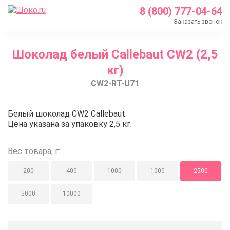
8 (800) 777-04-64
Заказать звонок
Главная
Шоколад белый Callebaut CW2 (2,5
Каталог
кг)
Шоколад Barry Callebaut
CW2-RT-U71
Белый шоколад
Шоколад белый Callebaut CW2 (2,5 кг)
Шоколад белый Callebaut CW2 (2
Белый шоколад CW2 Callebaut.
Цена указана за упаковку 2,5 кг.
Вес товара, г:
200
400
1000
1000
2500
5000
10000