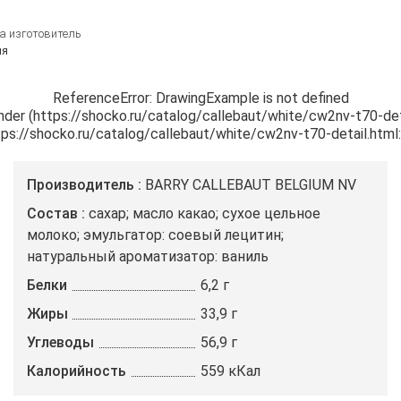
а изготовитель
ия
ReferenceError: DrawingExample is not defined

ender (https://shocko.ru/catalog/callebaut/white/cw2nv-t70-deta
https://shocko.ru/catalog/callebaut/white/cw2nv-t70-detail.html
Производитель
BARRY CALLEBAUT BELGIUM NV
Состав
сахар; масло какао; сухое цельное
молоко; эмульгатор: соевый лецитин;
натуральный ароматизатор: ваниль
Белки
6,2 г
Жиры
33,9 г
Углеводы
56,9 г
Калорийность
559 кКал