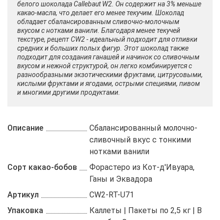
белого шоколада Callebaut W2. Он содержит на 3% меньше
какао-масла, что делает его менее текучим. Шоколад
обладает сбалансированным сливочно-молочным
вкусом с нотками ванили. Благодаря менее текучей
текстуре, рецепт CW2 - идеальный подходит для отливки
средних и больших полых фигур. Этот шоколад также
подходит для создания ганашей и начинок со сливочным
вкусом и нежной структурой, он легко комбинируется с
разнообразными экзотическими фруктами, цитрусовыми,
кислыми фруктами и ягодами, острыми специями, пивом
и многими другими продуктами.
Описание
Сбалансированный молочно-
сливочный вкус с тонкими
нотками ванили
Сорт какао-бобов
Форастеро из Кот-д'Ивуара,
Ганы и Эквадора
Артикул
CW2-RT-U71
Упаковка
Каллеты | Пакеты по 2,5 кг | В