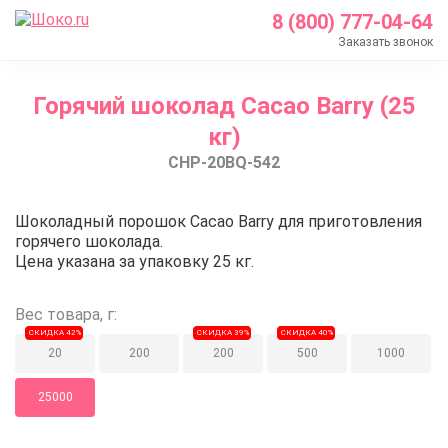
8 (800) 777-04-64
Заказать звонок
Главная
Горячий шоколад Cacao Barry (25
Каталог
кг)
Шоколад Barry Callebaut
CHP-20BQ-542
Какао продукты
Горячий шоколад Cacao Barry (25 кг)
Горячий шоколад Cacao Barry (2
Шоколадный порошок Cacao Barry для приготовления
горячего шоколада.
Цена указана за упаковку 25 кг.
Вес товара, г:
СКИДКА 42%
СКИДКА 39%
СКИДКА 40%
20
200
200
500
1000
25000