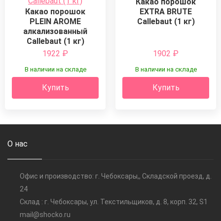
Какао порошок
Какао порошок
EXTRA BRUTE
PLEIN AROME
Callebaut (1 кг)
алкализованный
Callebaut (1 кг)
1922
₽
1902
₽
В наличии на складе
В наличии на складе
Купить
Купить
О нас
Офис и производство: г. Чебоксары,, Складской проезд, д.
24
Склад : г. Чебоксары, ул. Текстильщиков, д. 8, корп. 32, S1
mail@shocko.ru