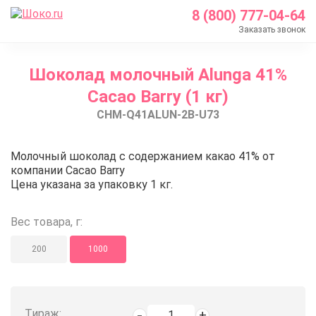
8 (800) 777-04-64
Заказать звонок
Главная
Шоколад молочный Alunga 41%
Каталог
Cacao Barry (1 кг)
Шоколад Barry Callebaut
CHM-Q41ALUN-2B-U73
Молочный шоколад
Шоколад молочный Alunga 41% Cacao Barry (1 кг)
Шоколад молочный Alunga 41% C
Молочный шоколад с содержанием какао 41% от
компании Cacao Barry
Цена указана за упаковку 1 кг.
Вес товара, г:
200
1000
Тираж: