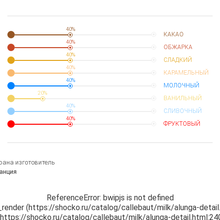
40%
КАКАО
40%
ОБЖАРКА
40%
СЛАДКИЙ
40%
КАРАМЕЛЬНЫЙ
40%
МОЛОЧНЫЙ
20%
ВАНИЛЬНЫЙ
40%
СЛИВОЧНЫЙ
40%
ФРУКТОВЫЙ
рана изготовитель
анция
ReferenceError: bwipjs is not defined

_render (https://shocko.ru/catalog/callebaut/milk/alunga-detail.
t https://shocko.ru/catalog/callebaut/milk/alunga-detail.html:24