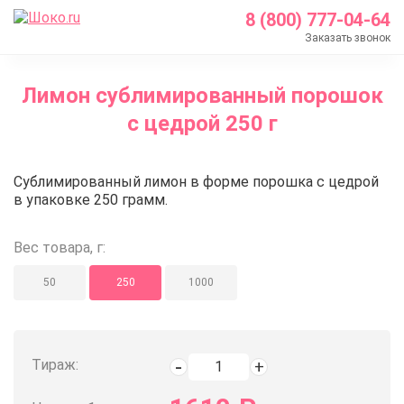
8 (800) 777-04-64
Заказать звонок
Главная
Лимон сублимированный порошок
Каталог
c цедрой 250 г
Кондитерские ингредиенты
Сублимированные ягоды и фрукты
Лимон сублимированный порошо
Сублимированный лимон в форме порошка с цедрой
Лимон сублимированный порошок c цедрой 250 г
в упаковке 250 грамм.
Вес товара, г:
50
250
1000
Тираж: