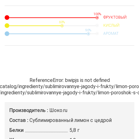
100%
ФРУКТОВЫЙ
60%
КИСЛЫЙ
90%
АРОМАТ
ReferenceError: bwipjs is not defined

/catalog/ingredienty/sublimirovannye-jagody-i-frukty/limon-por
g/ingredienty/sublimirovannye-jagody-i-frukty/limon-poroshok-s
Производитель
Шоко.ru
Состав
Сублимированный лимон с цедрой
Белки
5,8 г