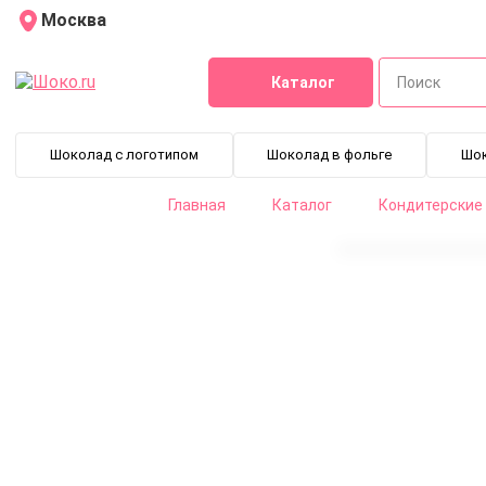
Москва
Каталог
Шоколад с логотипом
Шоколад в фольге
Шо
Главная
Каталог
Кондитерские
Лимон сублимированный порошок c цедрой 50 г