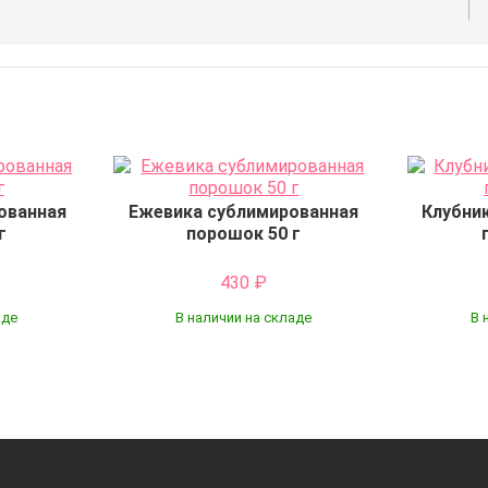
ованная
Ежевика сублимированная
Клубни
г
порошок 50 г
430
₽
аде
В наличии на складе
В 
Купить