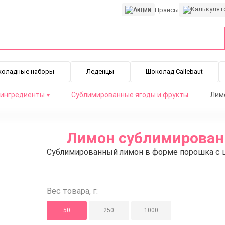
Акции
Прайсы
коладные наборы
Леденцы
Шоколад Callebaut
 ингредиенты
Сублимированные ягоды и фрукты
Лим
Лимон сублимированн
Сублимированный лимон в форме порошка с ц
Вес товара, г:
50
250
1000