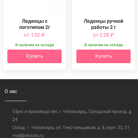
Леденцы с
Леденцы ручной
логотипом 2г
работы 2 г
от 1.32
₽
от 2.28
₽
В наличии на складе
В наличии на складе
Купить
Купить
О нас
Офис и производство: г. Чебоксары,, Складской проезд, д.
24
Склад : г. Чебоксары, ул. Текстильщиков, д. 8, корп. 32, S1
mail@shocko.ru