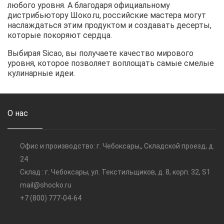
любого уровня. А благодаря официальному
дистрибьютору Шоко.ru, российские мастера могут
наслаждаться этим продуктом и создавать десерты,
которые покоряют сердца.
Выбирая Sicao, вы получаете качество мирового
уровня, которое позволяет воплощать самые смелые
кулинарные идеи.
О нас
Офис и производство: г. Чебоксары,, Складской проезд, д.
24
Склад : г. Чебоксары, ул. Текстильщиков, д. 8, корп. 32, S1
mail@shocko.ru
+7 (800) 777-04-64