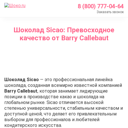
8 (800) 777-04-64
Заказать звонок
Главная
Шоколад Sicao: Превосходное
О нас
качество от Barry Callebaut
Блог
Шоколад Sicao: Превосходное качество от Barry 
Шоколад Sicao
— это профессиональная линейка
шоколада, созданная всемирно известной компанией
Barry Callebaut
, которая занимает лидирующие
позиции в производстве какао и шоколада на
глобальном рынке. Sicao отличается высокой
степенью универсальности, стабильным качеством и
доступной ценой, что делает его привлекательным
выбором для профессионалов и любителей
кондитерского искусства.