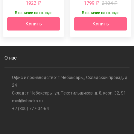
1922
₽
1799
₽
2104
₽
В наличии на складе
В наличии на складе
Купить
Купить
О нас
Офис и производство: г. Чебоксары,, Складской проезд, д.
24
Склад : г. Чебоксары, ул. Текстильщиков, д. 8, корп. 32, S1
mail@shocko.ru
+7 (800) 777-04-64