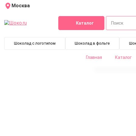
Москва
Каталог
Шоколад с логотипом
Шоколад в фольге
Шо
Главная
Каталог
Руби Шоколад Ruby Callebaut 10 кг
CHR-Q37RB2-554