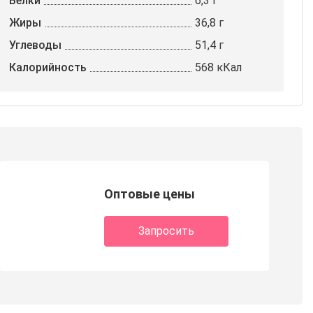
Белки
6,3 г
Жиры
36,8 г
Углеводы
51,4 г
Калорийность
568 кКал
Оптовые цены
Запросить