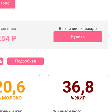
10000
вая цена:
В наличии на складе
254
₽
Купить
%
Подробнее
20,6
36,8
% МОЛОКО
% ЖИР
олочный жир
% Какао-масло