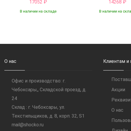
17052
₽
14268
₽
В наличии на складе
В наличии на скл
Купить
Купить
О нас
Клиентам и
Постав
Офис и производство: г.
Чебоксары,, Складской проезд, д.
Акции
24
Реквиз
Склад : г. Чебоксары, ул.
О нас
Текстильщиков, д. 8, корп. 32, S1
Пользов
mail@shocko.ru
Дизайн