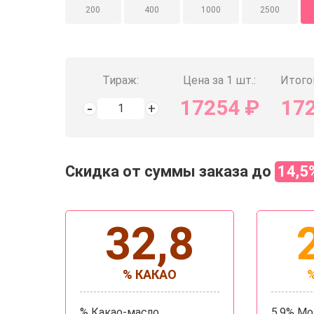
200
400
1000
2500
Тираж:
Цена за 1 шт.:
Итого
17254
₽
17
Скидка от суммы заказа до
14,5
32,8
% КАКАО
% Какао-масло
5,9% М