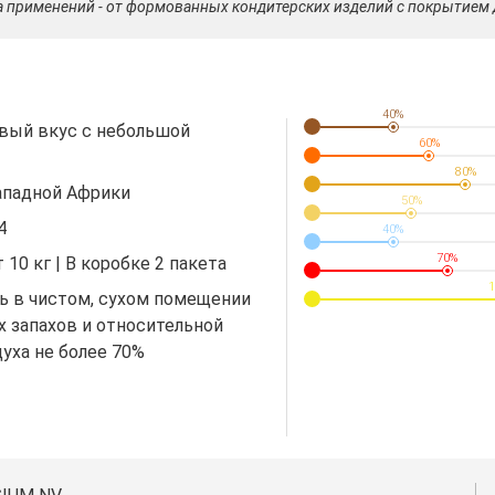
ра применений - от формованных кондитерских изделий с покрытием 
40%
вый вкус с небольшой
60%
80%
ападной Африки
50%
4
40%
70%
 10 кг | В коробке 2 пакета
1
ь в чистом, сухом помещении
х запахов и относительной
уха не более 70%