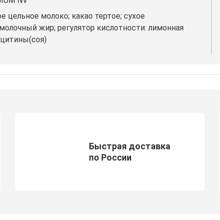
GIUM NV
ое цельное молоко; какао тертое; сухое
молочный жир; регулятор кислотности: лимонная
ецитины(соя)
Быстрая доставка
по России