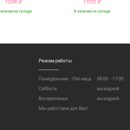
15280
₽
17322
₽
наличии на складе
В наличии на складе
Купить
Купить
Режим работы
Понедельник - Пятница:
08:00 - 17:00
Суббота:
выходной
Воскресенье:
выходной
Мы работаем для Вас!