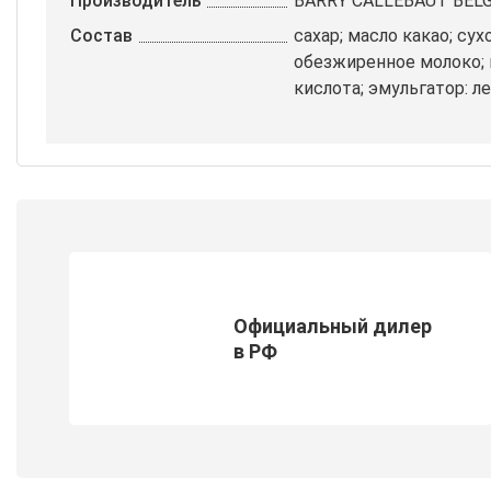
Производитель
BARRY CALLEBAUT BEL
Состав
сахар; масло какао; сух
обезжиренное молоко; 
кислота; эмульгатор: л
Официальный дилер
в РФ