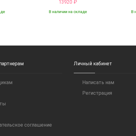
13920
₽
аде
В наличии на складе
В 
Купить
 партнерам
Личный кабинет
щикам
Написать нам
Регистрация
иты
ательское соглашение