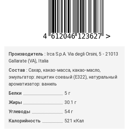
Производитель
Irca S.p.A. Via degli Orsini, 5 - 21013
Gallarate (VA), Italia
Состав
Cахар, какао-масса, какао-масло,
эмульгатор: лецитин соевый (Е322), натуральный
ароматизатор: ваниль
Белки
5 г
Жиры
30.1 г
Углеводы
54 г
Калорийность
521 кКал