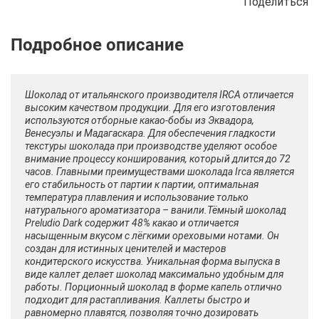
Поделиться
Описание
Отзывы
Рецепты
Шоколад от итальянского производителя IRCA отличается
высоким качеством продукции. Для его изготовления
используются отборные какао-бобы из Эквадора,
Венесуэлы и Мадагаскара. Для обеспечения гладкости
текстуры шоколада при производстве уделяют особое
внимание процессу конширования, который длится до 72
часов. Главными преимуществами шоколада Irca является
его стабильность от партии к партии, оптимальная
температура плавления и использование только
натурального ароматизатора – ванили.Тёмный шоколад
Preludio Dark содержит 48% какао и отличается
насыщенным вкусом с лёгкими ореховыми нотами. Он
создан для истинных ценителей и мастеров
кондитерского искусства. Уникальная форма выпуска в
виде каллет делает шоколад максимально удобным для
работы. Порционный шоколад в форме капель отлично
подходит для растапливания. Каллеты быстро и
равномерно плавятся, позволяя точно дозировать