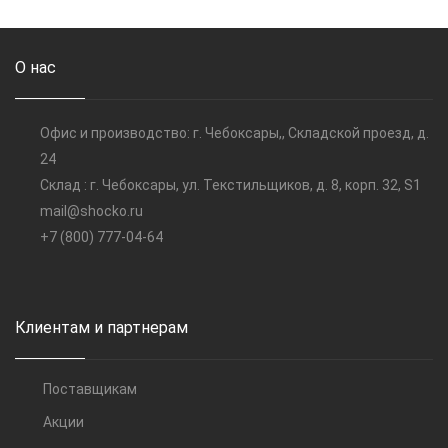
О нас
Офис и производство: г. Чебоксары,, Складской проезд, д.
24
Склад : г. Чебоксары, ул. Текстильщиков, д. 8, корп. 32, S1
mail@shocko.ru
+7 (800) 777-04-64
Клиентам и партнерам
Поставщикам
Акции