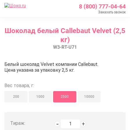
8 (800) 777-04-64
Заказать звонок
Главная
Шоколад белый Callebaut Velvet (2,5
Каталог
кг)
Шоколад Barry Callebaut
W3-RT-U71
Белый шоколад
Шоколад белый Callebaut Velvet (2,5 кг)
Шоколад белый Callebaut Velvet (
Белый шоколад Velvet компании Callebaut.
Цена указана за упаковку 2,5 кг.
Вес товара, г:
200
1000
2500
10000
Тираж: