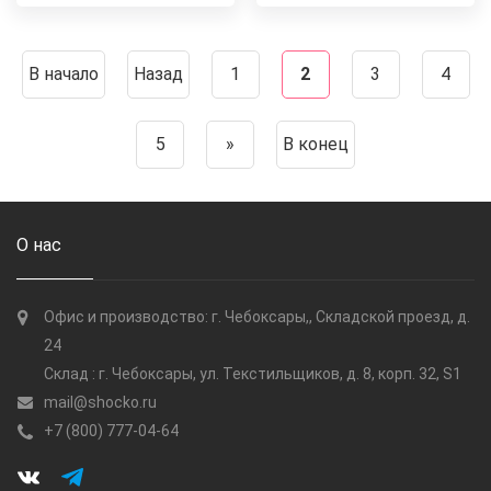
В начало
Назад
1
2
3
4
5
»
В конец
О нас
Офис и производство: г. Чебоксары,, Складской проезд, д.
24
Склад : г. Чебоксары, ул. Текстильщиков, д. 8, корп. 32, S1
mail@shocko.ru
+7 (800) 777-04-64