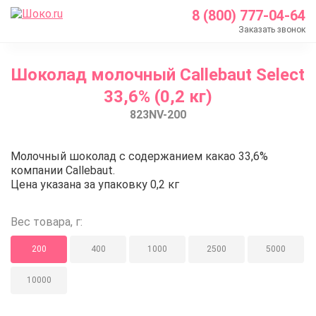
8 (800) 777-04-64
Заказать звонок
Главная
Шоколад молочный Callebaut Select
Каталог
33,6% (0,2 кг)
Шоколад Barry Callebaut
823NV-200
Молочный шоколад
Шоколад молочный Callebaut Select 33,6% (0,2 кг)
Шоколад молочный Callebaut Sel
Молочный шоколад с содержанием какао 33,6%
компании Callebaut.
Цена указана за упаковку 0,2 кг
Вес товара, г:
200
400
1000
2500
5000
10000