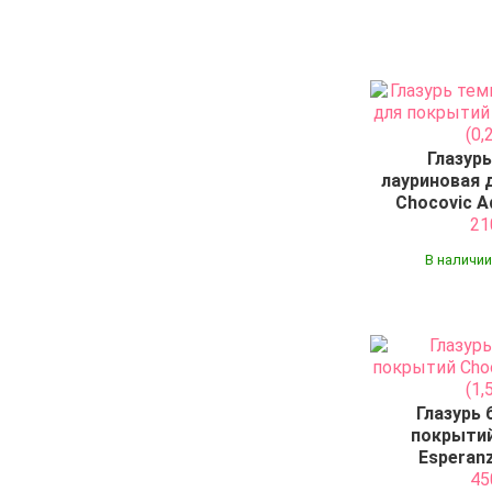
Глазур
лауриновая 
Chocovic Ad
2
В наличии
Глазурь 
покрытий
Esperanz
4