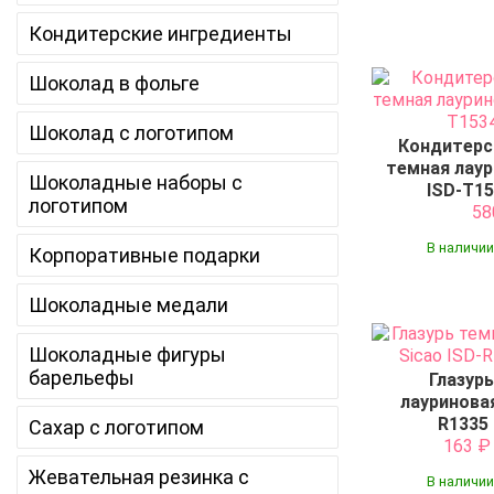
Кондитерские ингредиенты
Шоколад в фольге
Шоколад с логотипом
Кондитерс
темная лаур
Шоколадные наборы с
ISD-T15
логотипом
5
В наличии
Корпоративные подарки
Шоколадные медали
Шоколадные фигуры
барельефы
Глазур
лауриновая
R1335 
Сахар с логотипом
163
Жевательная резинка с
В наличии