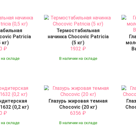
абильная
Термостабильная
ovic Patricia
начинка Chocovic Patricia
Гл
5 кг)
(5 кг)
мол
30
₽
1932
₽
B
 на складе
В наличии на складе
ондитерская
Глазурь жировая темная
Гла
632 (0,2 кг)
Chocovic (20 кг)
Choc
90
₽
6356
₽
 на складе
В наличии на складе