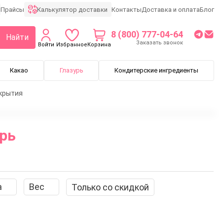
Калькулятор доставки
Прайсы
Контакты
Доставка и оплата
Блог
8 (800) 777-04-64
Найти
Заказать звонок
Войти
Избранное
Корзина
Какао
Глазурь
Кондитерские ингредиенты
окрытия
рь
лазурь
Глазурь на эквиваленте
Жировая глазурь
а
Вес
Только со скидкой