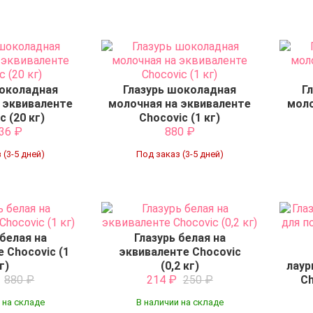
шоколадная
Глазурь шоколадная
Г
 эквиваленте
молочная на эквиваленте
моло
c (20 кг)
Chocovic (1 кг)
836
₽
880
₽
 (3-5 дней)
Под заказ (3-5 дней)
 белая на
Глазурь белая на
 Chocovic (1
эквиваленте Chocovic
г)
(0,2 кг)
лаур
₽
880
₽
214
₽
250
₽
Ch
 на складе
В наличии на складе