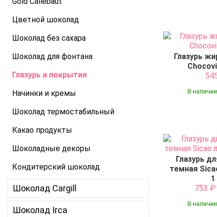
Gold Callebaut
Цветной шоколад
Шоколад без сахара
Шоколад для фонтана
Глазурь жи
Chocovi
Глазурь и покрытия
54
В наличии
Начинки и кремы
Шоколад термостабильный
Какао продукты
Шоколадные декоры
Глазурь д
Кондитерский шоколад
темная Sica
1
Шоколад Cargill
753
В наличии
Шоколад Irca