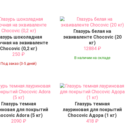
Глазурь белая на
лазурь шоколадная
эквиваленте Chocovic (20
чная на эквиваленте
кг)
Chocovic (0,2 кг)
12884
₽
250
₽
В наличии на складе
Под заказ (3-5 дней)
Глазурь темная
Глазурь темная
иновая для покрытий
лауриновая для покрытий
ocovic Adora (5 кг)
Chocovic Адора (1 кг)
2090
₽
418
₽