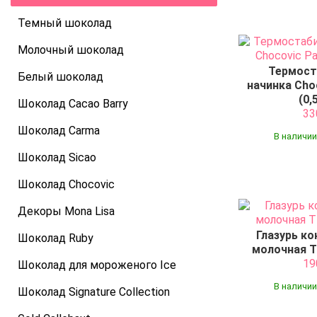
Темный шоколад
Молочный шоколад
Термост
Белый шоколад
начинка Choc
(0,
Шоколад Cacao Barry
3
Шоколад Carma
В наличии
Шоколад Sicao
Шоколад Chocovic
Декоры Mona Lisa
Глазурь к
Шоколад Ruby
молочная T1
1
Шоколад для мороженого Ice
В наличии
Шоколад Signature Collection