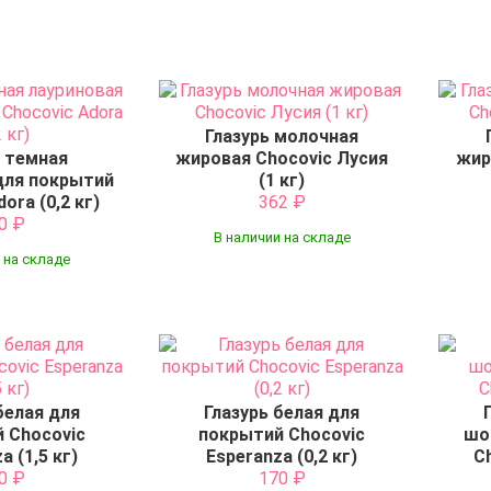
Глазурь молочная
ь темная
жировая Chocovic Лусия
жир
для покрытий
(1 кг)
ora (0,2 кг)
362
₽
10
₽
В наличии на складе
 на складе
белая для
Глазурь белая для
 Chocovic
покрытий Chocovic
шо
a (1,5 кг)
Esperanza (0,2 кг)
Ch
50
₽
170
₽