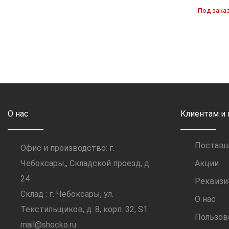
Под заказ
О нас
Клиентам и
Постав
Офис и производство: г.
Чебоксары,, Складской проезд, д.
Акции
24
Реквиз
Склад : г. Чебоксары, ул.
О нас
Текстильщиков, д. 8, корп. 32, S1
Пользов
mail@shocko.ru