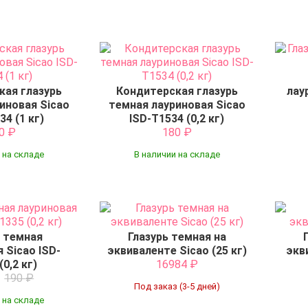
кая глазурь
Кондитерская глазурь
лау
иновая Sicao
темная лауриновая Sicao
34 (1 кг)
ISD-T1534 (0,2 кг)
80
₽
180
₽
 на складе
В наличии на складе
ь темная
Глазурь темная на
 Sicao ISD-
эквиваленте Sicao (25 кг)
экв
(0,2 кг)
16984
₽
₽
190
₽
Под заказ (3-5 дней)
 на складе