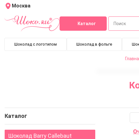
Москва
Каталог
Шоколад с логотипом
Шоколад в фольге
Шо
Главна
К
Кондитерский гель
Фондант - помадка
Темная 
Каталог
Шоколад Barry Callebaut