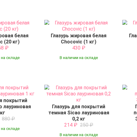
ровая белая
Глазурь жировая белая
Гла
c (20 кг)
Chocovic (1 кг)
58
₽
430
₽
 на складе
В наличии на складе
ля покрытий
o лауриновая
Глазурь для покрытий
 кг
темная Sicao лауриновая
п
₽
880
₽
0,2 кг
214
₽
250
₽
 на складе
В наличии на складе