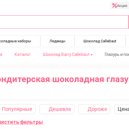
Акции
коладные наборы
Леденцы
Шоколад Callebaut
я
Каталог
Шоколад Barry Callebaut
Глазурь и п
ондитерская шоколадная глазу
глазурь
Молочная глазурь
Белая глазурь
Лауриновая г
Популярные
Дешевле
Дороже
Цен
Очистить фильтры