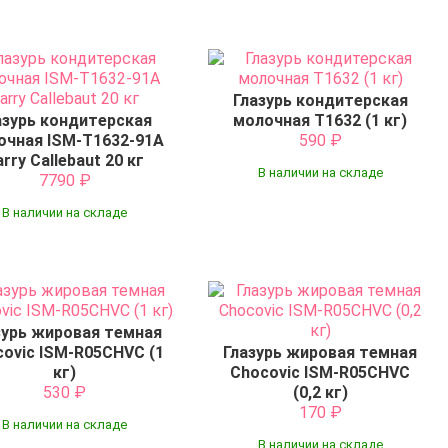
Глазурь кондитерская
азурь кондитерская
молочная T1632 (1 кг)
очная ISM-T1632-91A
590
₽
arry Callebaut 20 кг
В наличии на складе
7790
₽
В наличии на складе
зурь жировая темная
ovic ISM-R05CHVC (1
Глазурь жировая темная
кг)
Chocovic ISM-R05CHVC
530
₽
(0,2 кг)
170
₽
В наличии на складе
В наличии на складе